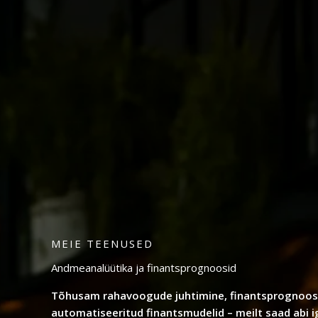
MEIE TEENUSED
Andmeanalüütika ja finantsprognoosid
Tõhusam rahavoogude juhtimine, finantsprognoosi
automatiseeritud finantsmudelid – meilt saad abi i