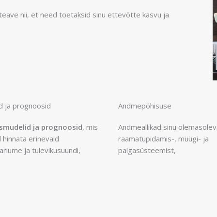
eave nii, et need toetaksid sinu ettevõtte kasvu ja
d ja prognoosid
Andmepõhisuse
smudelid ja prognoosid
, mis
Andmeallikad sinu olemasolev
 hinnata erinevaid
raamatupidamis-, müügi- ja
riume ja tulevikusuundi,
palgasüsteemist,