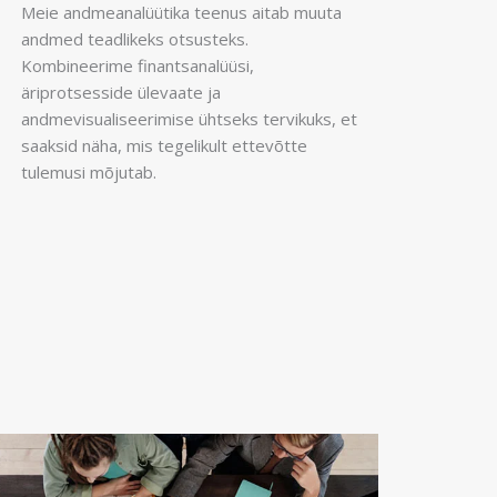
Meie andmeanalüütika teenus aitab muuta
andmed teadlikeks otsusteks.
Kombineerime finantsanalüüsi,
äriprotsesside ülevaate ja
andmevisualiseerimise ühtseks tervikuks, et
saaksid näha, mis tegelikult ettevõtte
tulemusi mõjutab.