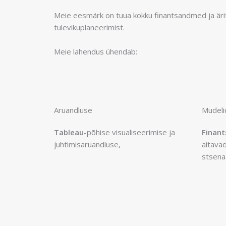
Meie eesmärk on tuua kokku finantsandmed ja ärit
tulevikuplaneerimist.
Meie lahendus ühendab:
Aruandluse
Mudeli
Tableau
-põhise visualiseerimise ja
Finant
juhtimisaruandluse,
aitavad
stsenaa