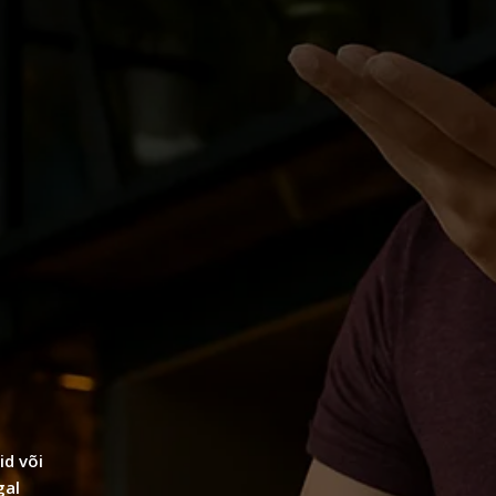
d või
gal